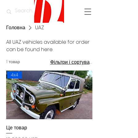
Головна
UAZ
All UAZ vehicles available for order
can be found here
1 товар
Фільтри і сортування
4x4
Це товар